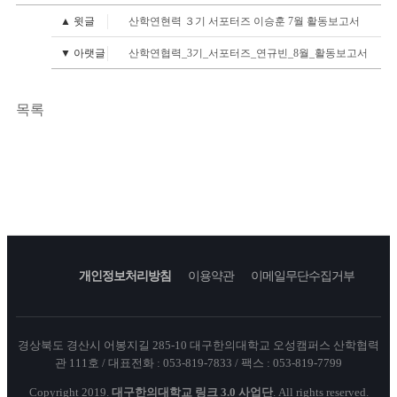
▲ 윗글
산학연현력 ３기 서포터즈 이승훈 7월 활동보고서
▼ 아랫글
산학연협력_3기_서포터즈_연규빈_8월_활동보고서
목록
개인정보처리방침
이용약관
이메일무단수집거부
경상북도 경산시 어봉지길 285-10 대구한의대학교 오성캠퍼스 산학협력
관 111호 / 대표전화 : 053-819-7833 / 팩스 : 053-819-7799
Copyright 2019.
대구한의대학교 링크 3.0 사업단
. All rights reserved.