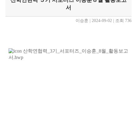
산학연현력 ３기 서포터즈 이승훈８월 활동보고
서
이승훈 | 2024-09-02 | 조회 736
산학연협력_3기_서포터즈_이승훈_8월_활동보고
서.hwp