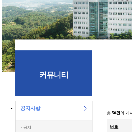
커뮤니티
공지사항
총
50건
의 게
번호
공지