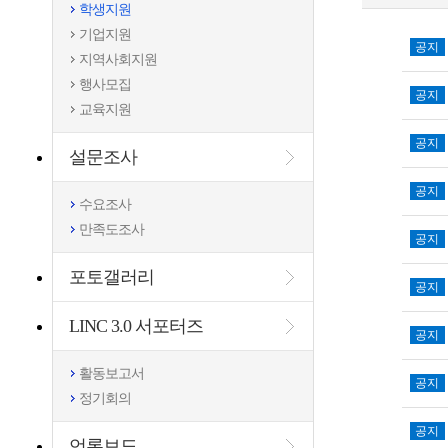
학생지원
기업지원
공지
지역사회지원
행사모집
공지
교육지원
공지
설문조사
공지
수요조사
만족도조사
공지
포토갤러리
공지
LINC 3.0 서포터즈
공지
활동보고서
공지
정기회의
공지
언론보도